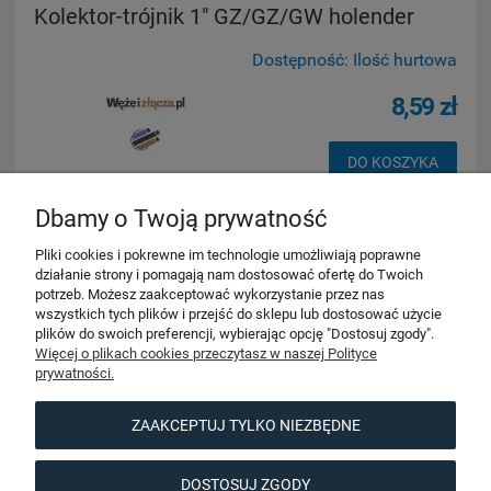
Kolektor-trójnik 1" GZ/GZ/GW holender
Dostępność:
Ilość hurtowa
8,59 zł
DO KOSZYKA
Dbamy o Twoją prywatność
Pliki cookies i pokrewne im technologie umożliwiają poprawne
działanie strony i pomagają nam dostosować ofertę do Twoich
potrzeb. Możesz zaakceptować wykorzystanie przez nas
wszystkich tych plików i przejść do sklepu lub dostosować użycie
Pomoc
plików do swoich preferencji, wybierając opcję "Dostosuj zgody".
Więcej o plikach cookies przeczytasz w naszej Polityce
prywatności.
Moje konto
ZAAKCEPTUJ TYLKO NIEZBĘDNE
Informacje
DOSTOSUJ ZGODY