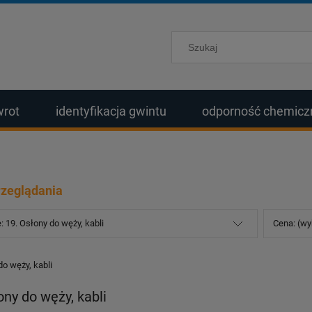
wrot
identyfikacja gwintu
odporność chemicz
rzeglądania
: 19. Osłony do węży, kabli
Cena: (wy
do węży, kabli
ony do węży, kabli