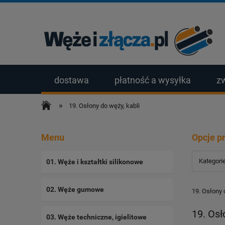
dostawa
płatność a wysyłka
z
»
19. Osłony do węży, kabli
Menu
Opcje p
Kategorie
01. Węże i kształtki silikonowe
02. Węże gumowe
19. Osłony 
19. Osł
03. Węże techniczne, igielitowe