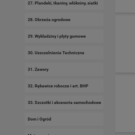
27. Plandeki, tkaniny, włókniny, siatki
28. Obrzeża ogrodowe
29. Wykładziny i płyty gumowe
30. Uszczelnienia Techniczne
31. Zawory
32. Rękawice robocze i art. BHP
33. Szczotki i akcesoria samochodowe
Dom i Ogród