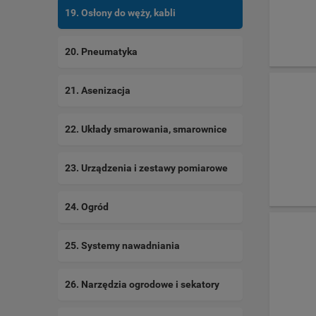
19. Osłony do węży, kabli
20. Pneumatyka
21. Asenizacja
22. Układy smarowania, smarownice
23. Urządzenia i zestawy pomiarowe
24. Ogród
25. Systemy nawadniania
26. Narzędzia ogrodowe i sekatory