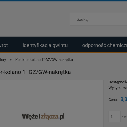
wrot
identyfikacja gwintu
odporność chemicz
»
tory
Kolektor-kolano 1" GZ/GW-nakrętka
or-kolano 1" GZ/GW-nakrętka
Dostępnoś
Wysyłka w
8,3
Cena:
szt