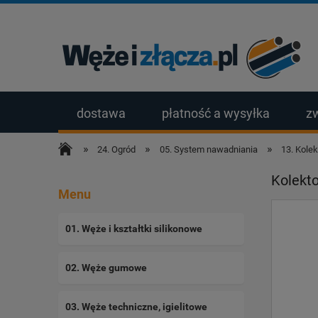
dostawa
płatność a wysyłka
z
»
»
»
24. Ogród
05. System nawadniania
13. Kolek
Kolekt
Menu
01. Węże i kształtki silikonowe
02. Węże gumowe
03. Węże techniczne, igielitowe