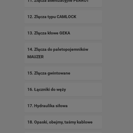
11. Złącza asenizacyjne PERROT
12. Złącza typu CAMLOCK
13. Złącza kłowe GEKA
14. Złącza do paletopojemników
MAUZER
15. Złącza gwintowane
16. Łączniki do węży
17. Hydraulika siłowa
18. Opaski, obejmy, taśmy kablowe