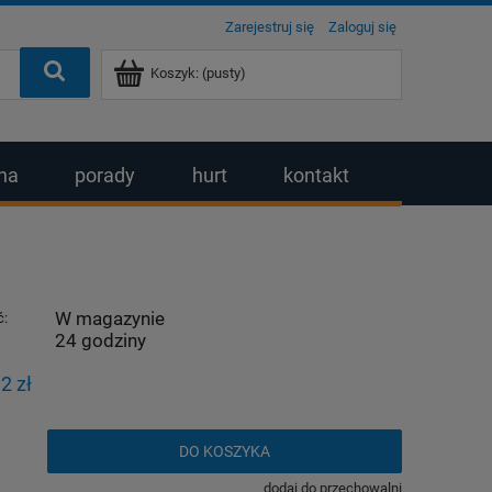
Zarejestruj się
Zaloguj się
Koszyk:
(pusty)
na
porady
hurt
kontakt
W magazynie
ć:
24 godziny
:
2 zł
DO KOSZYKA
dodaj do przechowalni