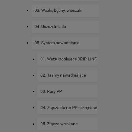
03. Wózki, bębny, wieszaki
04. Uszczelnienia
05. System nawadniania
01. Węże kroplujące DRIP-LINE
02. Taśmy nawadniające
03. Rury PP
04. Złącza do rur PP - skręcane
05. Złącza wciskane