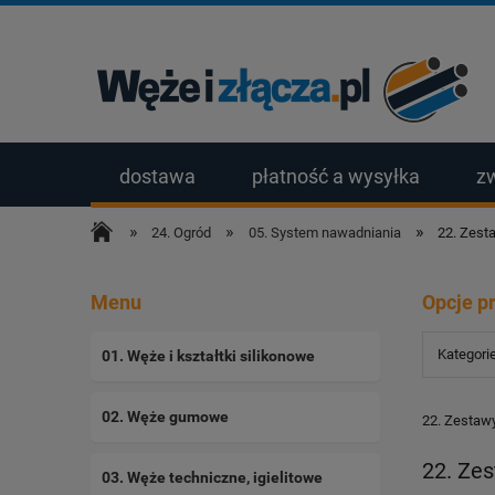
dostawa
płatność a wysyłka
z
»
»
»
24. Ogród
05. System nawadniania
22. Zest
Menu
Opcje p
Kategori
01. Węże i kształtki silikonowe
02. Węże gumowe
22. Zestaw
22. Ze
03. Węże techniczne, igielitowe