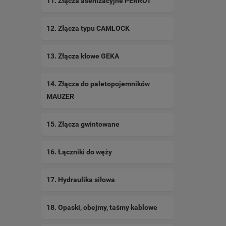
11. Złącza asenizacyjne PERROT
12. Złącza typu CAMLOCK
13. Złącza kłowe GEKA
14. Złącza do paletopojemników
MAUZER
15. Złącza gwintowane
16. Łączniki do węży
17. Hydraulika siłowa
18. Opaski, obejmy, taśmy kablowe