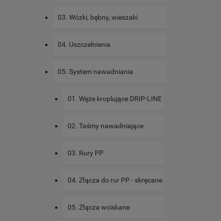
03. Wózki, bębny, wieszaki
04. Uszczelnienia
05. System nawadniania
01. Węże kroplujące DRIP-LINE
02. Taśmy nawadniające
03. Rury PP
04. Złącza do rur PP - skręcane
05. Złącza wciskane