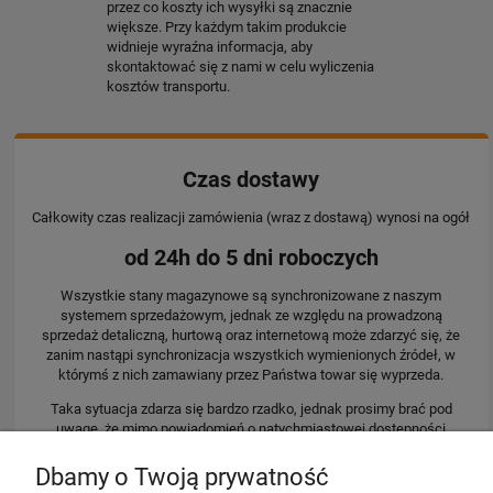
przez co koszty ich wysyłki są znacznie
większe. Przy każdym takim produkcie
widnieje wyraźna informacja, aby
skontaktować się z nami w celu wyliczenia
kosztów transportu.
Czas dostawy
Całkowity czas realizacji zamówienia (wraz z dostawą) wynosi na ogół
od 24h do 5 dni roboczych
Wszystkie stany magazynowe są synchronizowane z naszym
systemem sprzedażowym, jednak ze względu na prowadzoną
sprzedaż detaliczną, hurtową oraz internetową może zdarzyć się, że
zanim nastąpi synchronizacja wszystkich wymienionych źródeł, w
którymś z nich zamawiany przez Państwa towar się wyprzeda.
Taka sytuacja zdarza się bardzo rzadko, jednak prosimy brać pod
uwagę, że mimo powiadomień o natychmiastowej dostępności
wysyłka może się opóźnić. W przypadku takich sytuacji będziemy
kontaktowali się z Państwem dlatego ważne jest podawanie
Dbamy o Twoją prywatność
prawidłowego numeru telefonu i adresu e-mail.