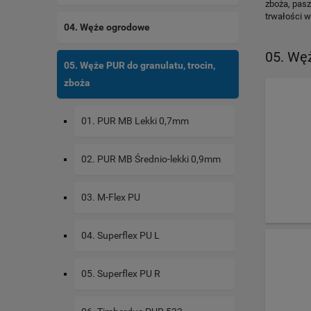
zboża, pas
trwałości 
04. Węże ogrodowe
05. Węż
05. Węże PUR do granulatu, trocin,
zboża
01. PUR MB Lekki 0,7mm
02. PUR MB Średnio-lekki 0,9mm
03. M-Flex PU
04. Superflex PU L
05. Superflex PU R