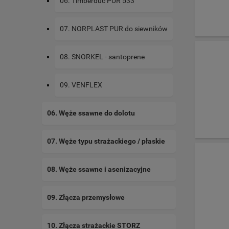
06. Timberduc PUR 533
07. NORPLAST PUR do siewników
08. SNORKEL - santoprene
09. VENFLEX
06. Węże ssawne do dolotu
07. Węże typu strażackiego / płaskie
08. Węże ssawne i asenizacyjne
09. Złącza przemysłowe
10. Złącza strażackie STORZ