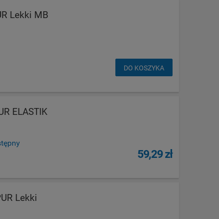
R Lekki MB
DO KOSZYKA
UR ELASTIK
stępny
59,29 zł
UR Lekki