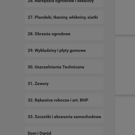
26. Narzędzia ogrodowe i sekatory
27. Plandeki, tkaniny, włókniny, siatki
28. Obrzeża ogrodowe
29. Wykładziny i płyty gumowe
30. Uszczelnienia Techniczne
31. Zawory
32. Rękawice robocze i art. BHP
33. Szczotki i akcesoria samochodowe
Dom i Ogród