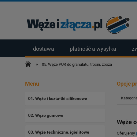
dostawa
płatność a wysyłka
z
»
05. Węże PUR do granulatu, trocin, zboża
Menu
Opcje p
Kategorie
01. Węże i kształtki silikonowe
02. Węże gumowe
Węże od
03. Węże techniczne, igielitowe
Oferujemy