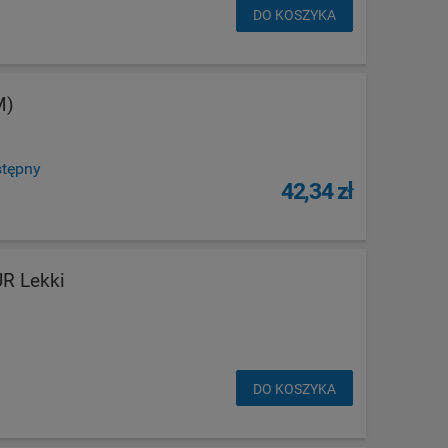
DO KOSZYKA
M)
stępny
42,34 zł
R Lekki
DO KOSZYKA