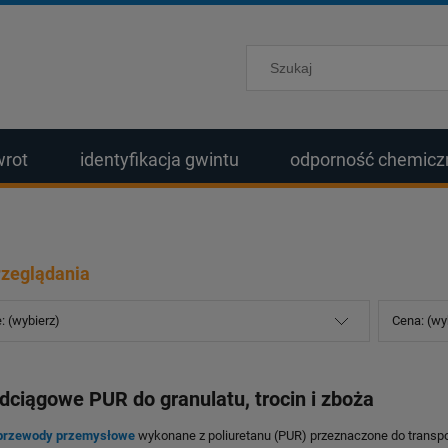
wrot
identyfikacja gwintu
odporność chemicz
rzeglądania
: (wybierz)
Cena: (wy
ciągowe PUR do granulatu, trocin i zboża
przewody przemysłowe
wykonane z poliuretanu (PUR) przeznaczone do transportu