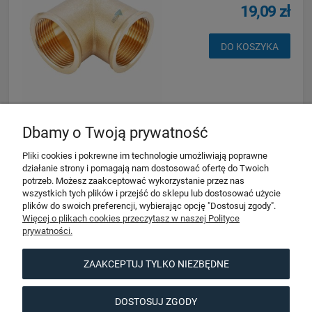
19,09 zł
DO KOSZYKA
Dbamy o Twoją prywatność
Pliki cookies i pokrewne im technologie umożliwiają poprawne
«
1
2
3
4
5
...
14
»
działanie strony i pomagają nam dostosować ofertę do Twoich
potrzeb. Możesz zaakceptować wykorzystanie przez nas
wszystkich tych plików i przejść do sklepu lub dostosować użycie
Pomoc
plików do swoich preferencji, wybierając opcję "Dostosuj zgody".
Więcej o plikach cookies przeczytasz w naszej Polityce
prywatności.
Moje konto
ZAAKCEPTUJ TYLKO NIEZBĘDNE
Informacje
DOSTOSUJ ZGODY
O nas