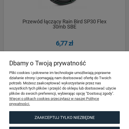
Przewód łączący Rain Bird SP30 Flex
30mb SBE
6,77 zł
DO KOSZYKA
Dbamy o Twoją prywatność
Pliki cookies i pokrewne im technologie umożliwiają poprawne
działanie strony i pomagają nam dostosować ofertę do Twoich
potrzeb. Możesz zaakceptować wykorzystanie przez nas
wszystkich tych plików i przejść do sklepu lub dostosować użycie
Pomoc
plików do swoich preferencji, wybierając opcję "Dostosuj zgody".
Więcej o plikach cookies przeczytasz w naszej Polityce
prywatności.
Moje konto
ZAAKCEPTUJ TYLKO NIEZBĘDNE
Informacje