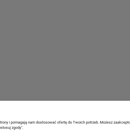
 strony i pomagają nam dostosować ofertę do Twoich potrzeb. Możesz zaakcepto
Informacje
stosuj zgody".