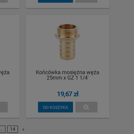
węża
Końcówka mosiężna węża
25mm x GZ 1 1/4'
19,67 zł
DO KOSZYKA
...
14
»