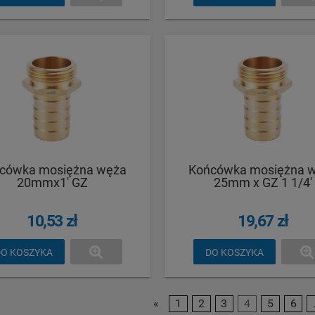
cówka mosiężna węża
Końcówka mosiężna 
20mmx1' GZ
25mm x GZ 1 1/4'
10,53 zł
19,67 zł
O KOSZYKA
DO KOSZYKA
«
1
2
3
4
5
6