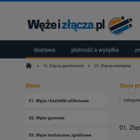
dostawa
płatność a wysyłka
z
»
»
15. Złącza gwintowane
01. Złącza mosiężne
Menu
Opcje p
Kategori
01. Węże i kształtki silikonowe
02. Węże gumowe
01. Zł
03. Węże techniczne, igielitowe