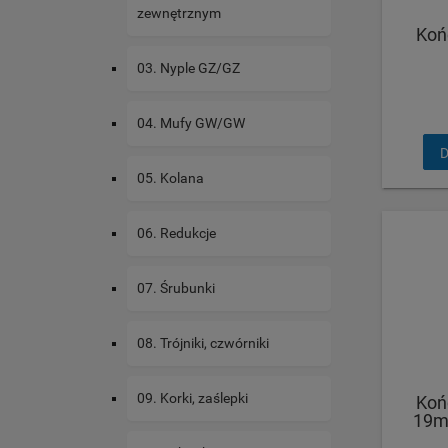
zewnętrznym
Koń
03. Nyple GZ/GZ
04. Mufy GW/GW
D
05. Kolana
06. Redukcje
07. Śrubunki
08. Trójniki, czwórniki
09. Korki, zaślepki
Koń
19mm