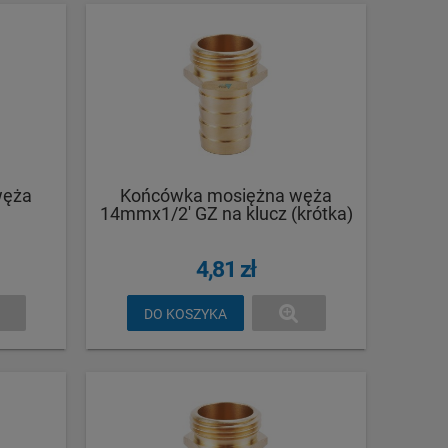
węża
Końcówka mosiężna węża
14mmx1/2' GZ na klucz (krótka)
4,81 zł
DO KOSZYKA