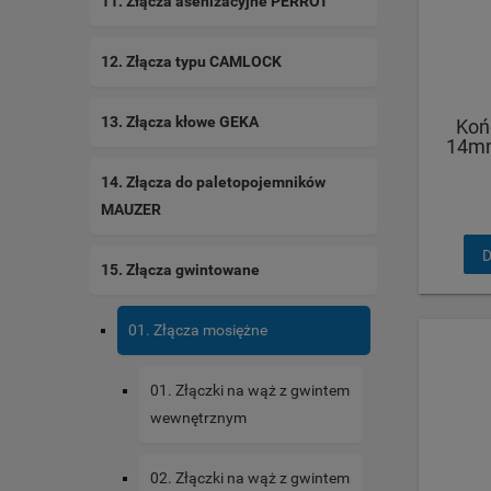
11. Złącza asenizacyjne PERROT
12. Złącza typu CAMLOCK
13. Złącza kłowe GEKA
Koń
14mm
14. Złącza do paletopojemników
MAUZER
D
15. Złącza gwintowane
01. Złącza mosiężne
01. Złączki na wąż z gwintem
wewnętrznym
02. Złączki na wąż z gwintem