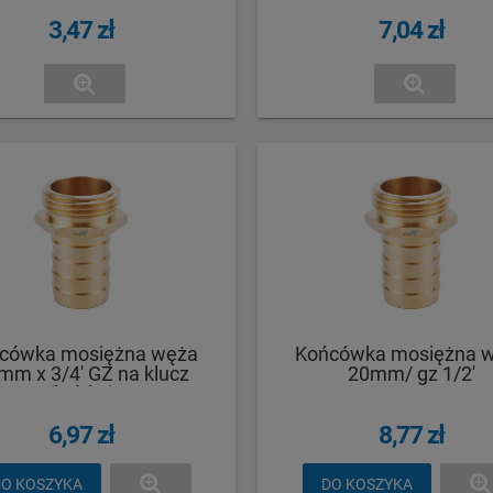
3,47 zł
7,04 zł
cówka mosiężna węża
Końcówka mosiężna 
mm x 3/4' GZ na klucz
20mm/ gz 1/2'
(krótka)
6,97 zł
8,77 zł
O KOSZYKA
DO KOSZYKA