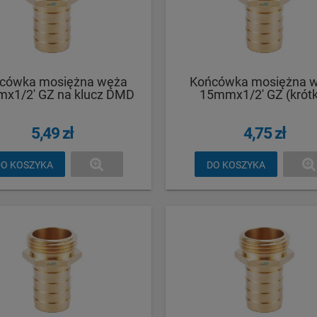
cówka mosiężna węża
Końcówka mosiężna 
x1/2' GZ na klucz DMD
15mmx1/2' GZ (krót
5,49 zł
4,75 zł
O KOSZYKA
DO KOSZYKA