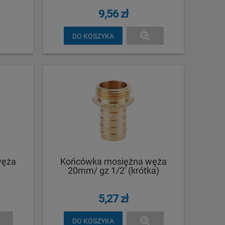
9,56 zł
DO KOSZYKA
węża
Końcówka mosiężna węża
20mm/ gz 1/2' (krótka)
5,27 zł
DO KOSZYKA