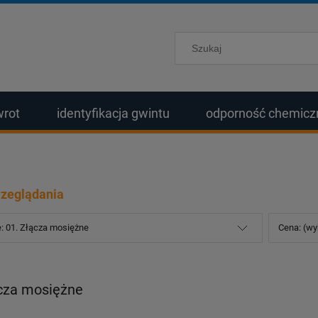
wrot
identyfikacja gwintu
odporność chemicz
rzeglądania
e: 01. Złącza mosiężne
Cena: (wy
ącza mosiężne