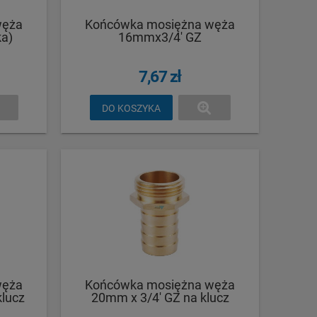
węża
Końcówka mosiężna węża
ka)
16mmx3/4' GZ
7,67 zł
DO KOSZYKA
węża
Końcówka mosiężna węża
klucz
20mm x 3/4' GZ na klucz
(GKI013419) GB (315B-20-5BR)