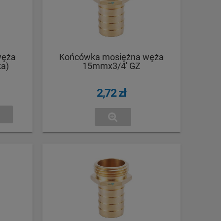
węża
Końcówka mosiężna węża
ka)
15mmx3/4' GZ
2,72 zł