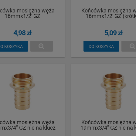
cówka mosiężna węża
Końcówka mosiężna 
16mmx1/2' GZ
16mmx1/2' GZ (krót
4,98 zł
5,09 zł
O KOSZYKA
DO KOSZYKA
cówka mosiężna węża
Końcówka mosiężna 
x3/4" GZ nie na klucz
19mmx3/4" GZ nie na 