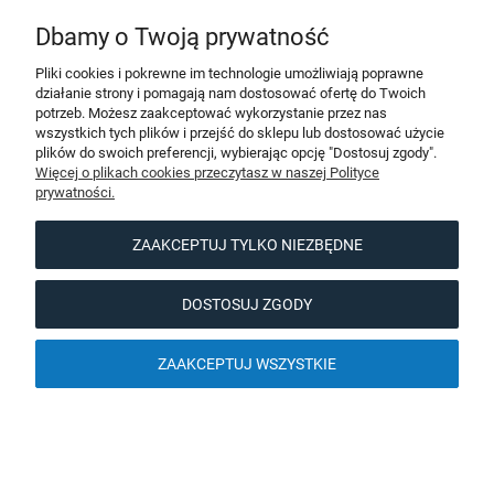
O nas
Dbamy o Twoją prywatność
Pliki cookies i pokrewne im technologie umożliwiają poprawne
działanie strony i pomagają nam dostosować ofertę do Twoich
potrzeb. Możesz zaakceptować wykorzystanie przez nas
wszystkich tych plików i przejść do sklepu lub dostosować użycie
POKAŻ PEŁNĄ WERSJĘ STRONY
plików do swoich preferencji, wybierając opcję "Dostosuj zgody".
Więcej o plikach cookies przeczytasz w naszej Polityce
Sklep internetowy Shoper.pl
prywatności.
ZAAKCEPTUJ TYLKO NIEZBĘDNE
DOSTOSUJ ZGODY
ZAAKCEPTUJ WSZYSTKIE